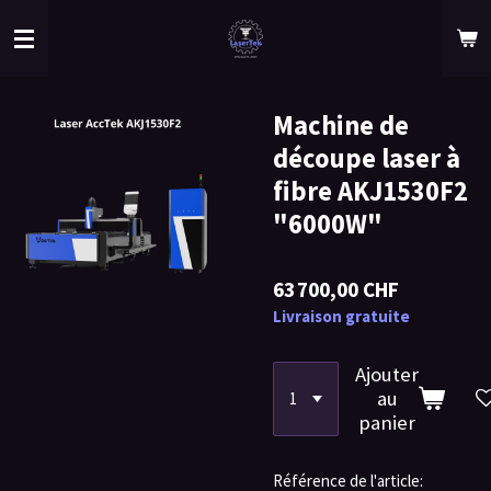
Passer
au
contenu
principal
Machine de
découpe laser à
fibre AKJ1530F2
"6000W"
63 700,00 CHF
Livraison gratuite
Ajouter
au
panier
Référence de l'article: