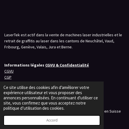
LaserTek est actif dans la vente de machines laser industrielles et le
retrait de graffitis au laser dans les cantons de Neuchâtel, Vaud,
Fribourg, Genève, Valais, Jura et Berne.
Informations légales
CGVU & Confidentialité
CGVU
CGP
Politique de confidentialité
Ce site utilise des cookies afin d’améliorer votre
expérience utilisateur et vous proposer des
annonces personnalisées. En continuant d'utiliser ce
site, vous confirmez que vous acceptez notre
P
P
P
politique d’utilisation des cookies.
a
a
a
© 2023 - 2026 LaserTek – Solutions laser professionnelles en Suisse
r
r
r
Propulsé par
Webador
t
t
t
Accord
a
a
a
g
g
g