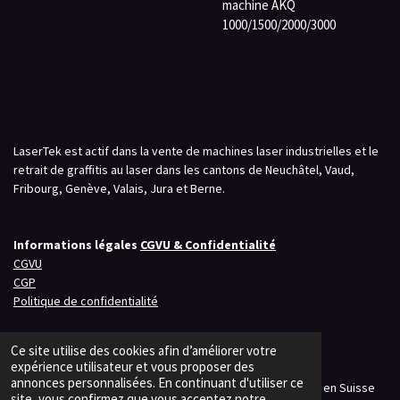
machine AKQ
1000/1500/2000/3000
LaserTek est actif dans la vente de machines laser industrielles et le
retrait de graffitis au laser dans les cantons de Neuchâtel, Vaud,
Fribourg, Genève, Valais, Jura et Berne.
Informations légales
CGVU & Confidentialité
CGVU
CGP
Politique de confidentialité
Ce site utilise des cookies afin d’améliorer votre
expérience utilisateur et vous proposer des
P
P
P
annonces personnalisées. En continuant d'utiliser ce
a
a
a
© 2023 - 2026 LaserTek – Solutions laser professionnelles en Suisse
r
r
r
site, vous confirmez que vous acceptez notre