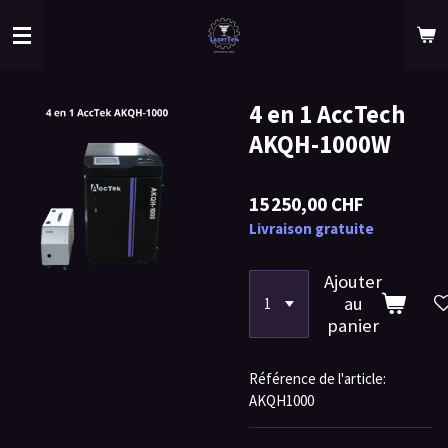
Passer
au
contenu
principal
4 en 1 AccTech
AKQH-1000W
15 250,00 CHF
Livraison gratuite
Ajouter
au
panier
Référence de l'article:
AKQH1000