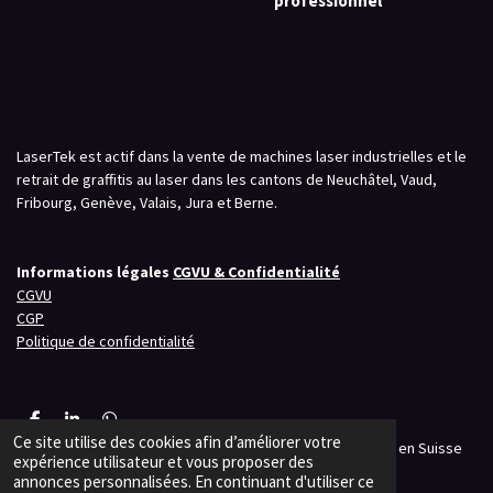
professionnel
LaserTek est actif dans la vente de machines laser industrielles et le
retrait de graffitis au laser dans les cantons de Neuchâtel, Vaud,
Fribourg, Genève, Valais, Jura et Berne.
Informations légales
CGVU & Confidentialité
CGVU
CGP
Politique de confidentialité
P
P
P
Ce site utilise des cookies afin d’améliorer votre
a
a
a
© 2023 - 2026 LaserTek – Solutions laser professionnelles en Suisse
r
r
r
expérience utilisateur et vous proposer des
Propulsé par
Webador
t
t
t
annonces personnalisées. En continuant d'utiliser ce
a
a
a