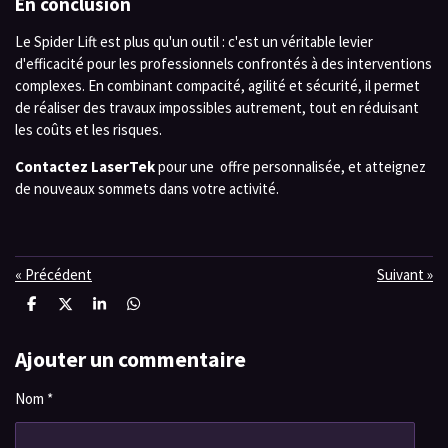
En conclusion
Le Spider Lift est plus qu'un outil : c'est un véritable levier
d'efficacité pour les professionnels confrontés à des interventions
complexes. En combinant compacité, agilité et sécurité, il permet
de réaliser des travaux impossibles autrement, tout en réduisant
les coûts et les risques.
Contactez LaserTek
pour une offre personnalisée, et atteignez
de nouveaux sommets dans votre activité.
«
Précédent
Suivant
»
P
P
P
P
a
a
a
a
r
r
r
r
t
t
t
t
Ajouter un commentaire
a
a
a
a
g
g
g
g
Nom *
e
e
e
e
r
r
r
r