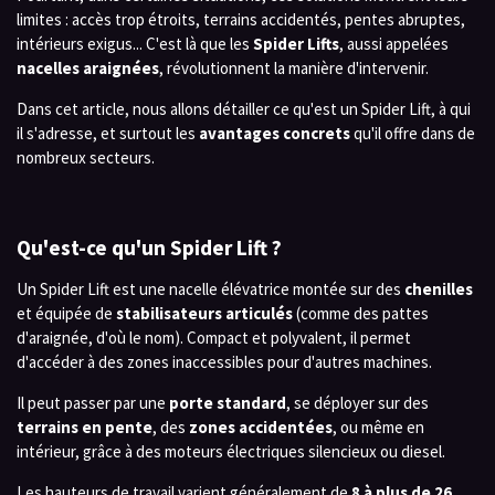
limites : accès trop étroits, terrains accidentés, pentes abruptes,
intérieurs exigus... C'est là que les
Spider Lifts
, aussi appelées
nacelles araignées
, révolutionnent la manière d'intervenir.
Dans cet article, nous allons détailler ce qu'est un Spider Lift, à qui
il s'adresse, et surtout les
avantages concrets
qu'il offre dans de
nombreux secteurs.
Qu'est-ce qu'un Spider Lift ?
Un Spider Lift est une nacelle élévatrice montée sur des
chenilles
et équipée de
stabilisateurs articulés
(comme des pattes
d'araignée, d'où le nom). Compact et polyvalent, il permet
d'accéder à des zones inaccessibles pour d'autres machines.
Il peut passer par une
porte standard
, se déployer sur des
terrains en pente
, des
zones accidentées
, ou même en
intérieur, grâce à des moteurs électriques silencieux ou diesel.
Les hauteurs de travail varient généralement de
8 à plus de 26