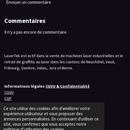
Envoyer un commentaire
Commentaires
Il n'y a pas encore de commentaire.
LaserTek est actif dans la vente de machines laser industrielles et le
retrait de graffitis au laser dans les cantons de Neuchâtel, Vaud,
Fribourg, Genève, Valais, Jura et Berne.
Informations légales
CGVU & Confidentialité
CGVU
CGP
Politique de confidentialité
Ce site utilise des cookies afin d’améliorer votre
expérience utilisateur et vous proposer des
annonces personnalisées. En continuant d'utiliser ce
site, vous confirmez que vous acceptez notre
P
P
P
politique d’utilisation des cookies.